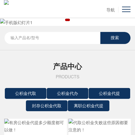
导航
产品中心
PRODUCTS
公积金代取
公积金代办
公积金代提
封存公积金代取
离职公积金代提