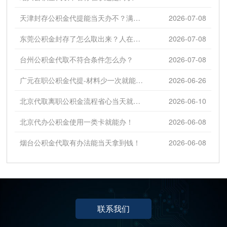
天津封存公积金代提能当天办不？满足条件就能直接到账！
2026-07-08
东莞公积金封存了怎么取出来？人在外地人也有办法取！
2026-07-08
台州公积金代取不符合条件怎么办？
2026-07-08
广元在职公积金代提-材料少一次就能搞定！
2026-06-26
北京代取离职公积金流程省心当天就能办到！
2026-06-10
北京代办公积金使用一类卡就能办！
2026-06-08
烟台公积金代取有办法能当天拿到钱！
2026-06-08
联系我们