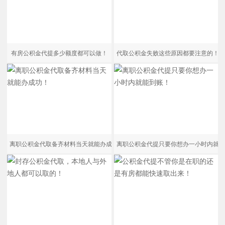
有房公积金代提多少额度都可以做！
代取公积金失败这些原因都要注意的！
离职公积金代取备齐材料当天就能办成功！
离职公积金代提只要你想办一小时内就能